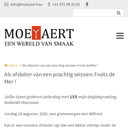
Overslaan en naar de inhoud gaan
info@moeyaert.eu
+32 472 99 33 03
Home
Als afsluiter van een prachtig seizoen: Fruits de Mer !
Als afsluiter van een prachtig seizoen: Fruits de
Mer !
Jullie lazen gisteren zaterdag met
155
mijn dagbegroeting,
bedankt daarvoor.
zondag 24 augustus 2025, een goeiemorgen met Wilfried
Kan er een mooiere afsluiter zijn dan een lekker etentje onder de