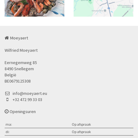
Moeyaert
Wilfried Moeyaert
Eernegemweg 85
8490 Snellegem
België
BE0679125308
info@moeyaert.eu
+32 472 99 33 03
Openingsuren
ma:
Op afspraak
di:
Op afspraak