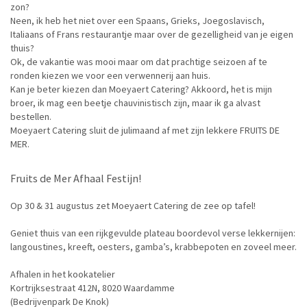
zon?
Neen, ik heb het niet over een Spaans, Grieks, Joegoslavisch,
Italiaans of Frans restaurantje maar over de gezelligheid van je eigen
thuis?
Ok, de vakantie was mooi maar om dat prachtige seizoen af te
ronden kiezen we voor een verwennerij aan huis.
Kan je beter kiezen dan Moeyaert Catering? Akkoord, het is mijn
broer, ik mag een beetje chauvinistisch zijn, maar ik ga alvast
bestellen.
Moeyaert Catering sluit de julimaand af met zijn lekkere FRUITS DE
MER.
Fruits de Mer Afhaal Festijn!
Op 30 & 31 augustus zet Moeyaert Catering de zee op tafel!
Geniet thuis van een rijkgevulde plateau boordevol verse lekkernijen:
langoustines, kreeft, oesters, gamba’s, krabbepoten en zoveel meer.
Afhalen in het kookatelier
Kortrijksestraat 412N, 8020 Waardamme
(Bedrijvenpark De Knok)