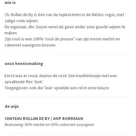
wie is
Ch. Rollan de By is één van de topkastelen in de Médoc regio, met
zalige rode wijnen.
De eigenaar, dhr. Guyon weet als geen ander zeer goede wijnen te
maken.
Zijn rosé is een 100% ‘rosé de presse’ van zijn mooie merlot en
cabernet sauvignon bessen.
onze kennismaking
Eerst was er rood, daarna de rosé. Een kwaliteitswijn met een
opvallende fles '
look'.
Toegegeven: ook die '
look'
speelde een rol in onze keuze
de wijn
CHATEAU ROLLAN DE BY / AOP BORDEAUX
Bedruiving: 50% merlot en 50% cabernet-sauvignon