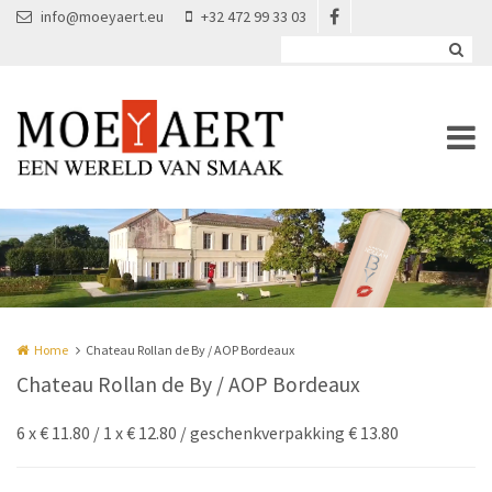
Overslaan en naar de inhoud gaan
info@moeyaert.eu
+32 472 99 33 03
Home
Chateau Rollan de By / AOP Bordeaux
Chateau Rollan de By / AOP Bordeaux
6 x € 11.80 / 1 x € 12.80 / geschenkverpakking € 13.80