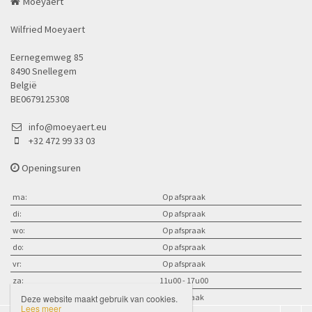
Moeyaert
Wilfried Moeyaert
Eernegemweg 85
8490 Snellegem
België
BE0679125308
info@moeyaert.eu
+32 472 99 33 03
Openingsuren
ma:
Op afspraak
di:
Op afspraak
wo:
Op afspraak
do:
Op afspraak
vr:
Op afspraak
za:
11u00 - 17u00
zo:
op afspraak
Deze website maakt gebruik van cookies.
Lees meer