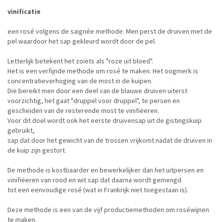
vinificatie
een rosé volgens de saignée methode. Men perst de druiven met de
pel waardoor het sap gekleurd wordt door de pel.
Letterlijk betekent het zoiets als "roze uit bloed".
Het is een verfijnde methode om rosé te maken. Het oogmerk is
concentratieverhoging van de most in de kuipen.
Die bereikt men door een deel van de blauwe druiven uiterst
voorzichtig, het gaat "druppel voor druppel", te persen en
gescheiden van de resterende most te vinifiëeren.
Voor dit doel wordt ook het eerste druivensap uit de gistingskuip
gebruikt,
sap dat door het gewicht van de trossen vrijkomt nadat de druiven in
de kuip zijn gestort.
De methode is kostbaarder en bewerkelijker dan het uitpersen en
vinifiëeren van rood en wit sap dat daarna wordt gemengd
tot een eenvoudige rosé (wat in Frankrijk niet toegestaan is).
Deze methode is een van de vijf productiemethoden om roséwijnen
te maken.