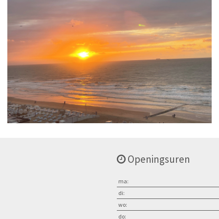
Openingsuren
ma:
di:
wo:
do: