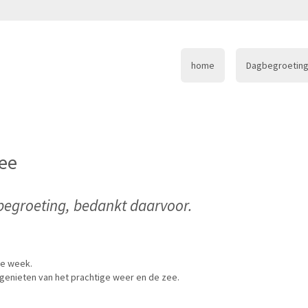
home
Dagbegroeting
zee
begroeting, bedankt daarvoor.
he week.
enieten van het prachtige weer en de zee.