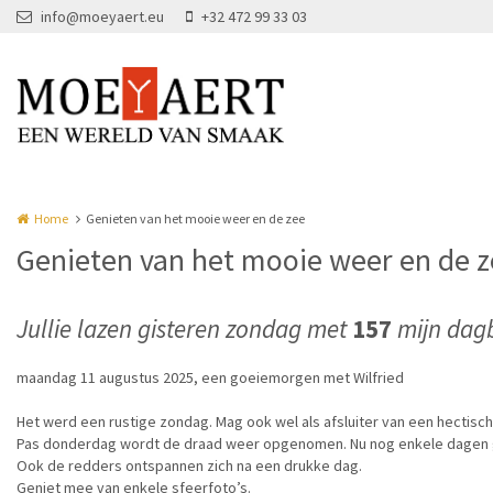
Overslaan en naar de inhoud gaan
info@moeyaert.eu
+32 472 99 33 03
Home
Genieten van het mooie weer en de zee
Genieten van het mooie weer en de 
Jullie lazen gisteren zondag met
157
mijn dag
maandag 11 augustus 2025, een goeiemorgen met Wilfried
Het werd een rustige zondag. Mag ook wel als afsluiter van een hectisc
Pas donderdag wordt de draad weer opgenomen. Nu nog enkele dagen g
Ook de redders ontspannen zich na een drukke dag.
Geniet mee van enkele sfeerfoto’s.