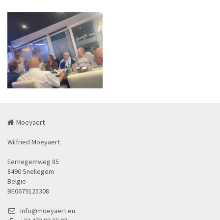
Moeyaert
Wilfried Moeyaert
Eernegemweg 85
8490 Snellegem
België
BE0679125308
info@moeyaert.eu