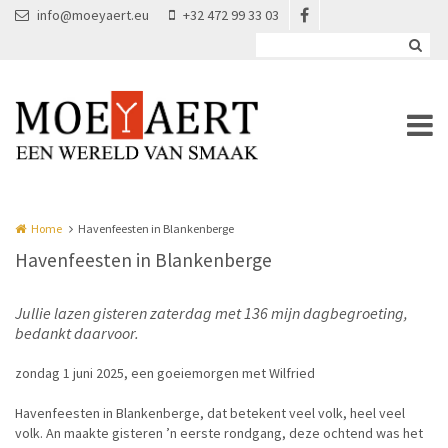
Overslaan en naar de inhoud gaan
info@moeyaert.eu
+32 472 99 33 03
Home
Havenfeesten in Blankenberge
Havenfeesten in Blankenberge
Jullie lazen gisteren zaterdag met 136 mijn dagbegroeting,
bedankt daarvoor.
zondag 1 juni 2025, een goeiemorgen met Wilfried
Havenfeesten in Blankenberge, dat betekent veel volk, heel veel
volk. An maakte gisteren ’n eerste rondgang, deze ochtend was het