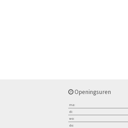
Openingsuren
ma:
di:
wo:
do: