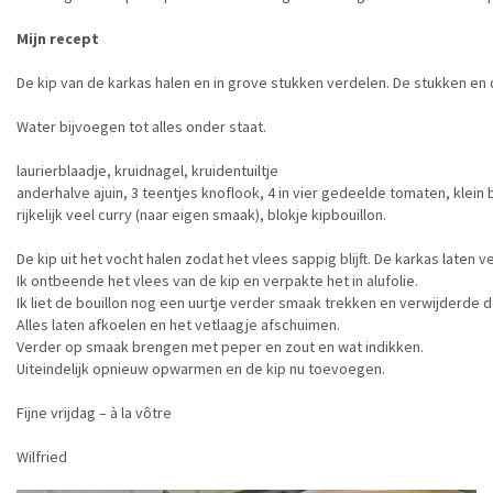
Mijn recept
De kip van de karkas halen en in grove stukken verdelen. De stukken en 
Water bijvoegen tot alles onder staat.
laurierblaadje, kruidnagel, kruidentuiltje
anderhalve ajuin, 3 teentjes knoflook, 4 in vier gedeelde tomaten, klein
rijkelijk veel curry (naar eigen smaak), blokje kipbouillon.
De kip uit het vocht halen zodat het vlees sappig blijft. De karkas laten v
Ik ontbeende het vlees van de kip en verpakte het in alufolie.
Ik liet de bouillon nog een uurtje verder smaak trekken en verwijderde d
Alles laten afkoelen en het vetlaagje afschuimen.
Verder op smaak brengen met peper en zout en wat indikken.
Uiteindelijk opnieuw opwarmen en de kip nu toevoegen.
Fijne vrijdag – à la vôtre
Wilfried