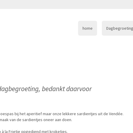
home
Dagbegroeting
dagbegroeting, bedankt daarvoor
espas bij het aperitief maar onze lekkere sardientjes uit de Vendée.
smaak van de sardientjes oneer aan doen.
 à la Frietje opgediend met kroketjes.