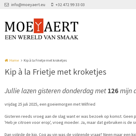
Overslaan en naar de inhoud gaan
info@moeyaert.eu
+32 472 99 33 03
Home
Kip à la Frietje met kroketjes
Kip à la Frietje met kroketjes
Jullie lazen gisteren donderdag met
126
mijn 
vrijdag 25 juli 2025, een goeiemorgen met Wilfried
Gisteren reeds vroeg aan de slag want er was bezoek op komst. Geen po
'Heb je citroen voor erop', vroeg moeder. Ja, maar dat gebruiken is de 
Dan volgde de kip. Coq au vin was de volgende vraag? Neen maar een kip