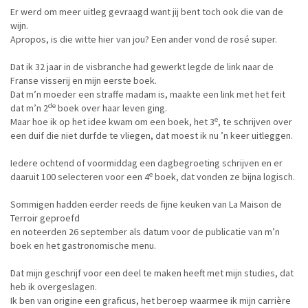
Er werd om meer uitleg gevraagd want jij bent toch ook die van de
wijn.
Apropos, is die witte hier van jou? Een ander vond de rosé super.
Dat ik 32 jaar in de visbranche had gewerkt legde de link naar de
Franse visserij en mijn eerste boek.
Dat m’n moeder een straffe madam is, maakte een link met het feit
de
dat m’n 2
boek over haar leven ging.
e
Maar hoe ik op het idee kwam om een boek, het 3
, te schrijven over
een duif die niet durfde te vliegen, dat moest ik nu ’n keer uitleggen.
Iedere ochtend of voormiddag een dagbegroeting schrijven en er
e
daaruit 100 selecteren voor een 4
boek, dat vonden ze bijna logisch.
Sommigen hadden eerder reeds de fijne keuken van La Maison de
Terroir geproefd
en noteerden 26 september als datum voor de publicatie van m’n
boek en het gastronomische menu.
Dat mijn geschrijf voor een deel te maken heeft met mijn studies, dat
heb ik overgeslagen.
Ik ben van origine een graficus, het beroep waarmee ik mijn carrière