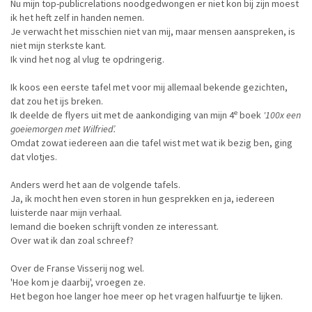
Nu mijn top-publicrelations noodgedwongen er niet kon bij zijn moest
ik het heft zelf in handen nemen.
Je verwacht het misschien niet van mij, maar mensen aanspreken, is
niet mijn sterkste kant.
Ik vind het nog al vlug te opdringerig.
Ik koos een eerste tafel met voor mij allemaal bekende gezichten,
dat zou het ijs breken.
e
Ik deelde de flyers uit met de aankondiging van mijn 4
boek
'100x een
goeiemorgen met Wilfried’.
Omdat zowat iedereen aan die tafel wist met wat ik bezig ben, ging
dat vlotjes.
Anders werd het aan de volgende tafels.
Ja, ik mocht hen even storen in hun gesprekken en ja, iedereen
luisterde naar mijn verhaal.
Iemand die boeken schrijft vonden ze interessant.
Over wat ik dan zoal schreef?
Over de Franse Visserij nog wel.
'Hoe kom je daarbij', vroegen ze.
Het begon hoe langer hoe meer op het vragen halfuurtje te lijken.