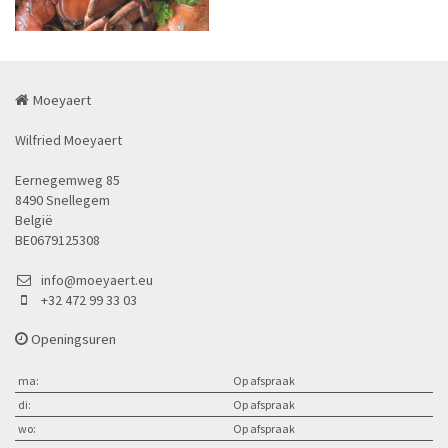
Moeyaert
Wilfried Moeyaert
Eernegemweg 85
8490 Snellegem
België
BE0679125308
info@moeyaert.eu
+32 472 99 33 03
Openingsuren
ma:
Op afspraak
di:
Op afspraak
wo:
Op afspraak