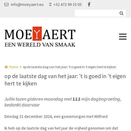
Overslaan en naar de inhoud gaan
info@moeyaert.eu
+32 472 99 33 03
Home
op de laatste dag van het jaar: 't is goed in 't eigen hert te kijken
op de laatste dag van het jaar: 't is goed in 't eigen
hert te kijken
Jullie lazen gisteren maandag met
112
mijn dagbegroeting,
bedankt daarvoor
Dinsdag 31 december 2024, een goeiemorgen met Wilfried
Ik heb op de laatste dag van het jaar de vrijheid genomen om dat