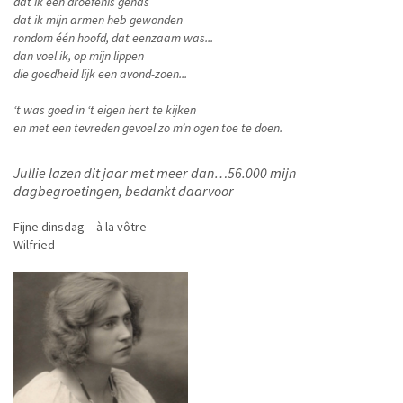
dat ik één droefenis genas
dat ik mijn armen heb gewonden
rondom één hoofd, dat eenzaam was...
dan voel ik, op mijn lippen
die goedheid lijk een avond-zoen...
‘t was goed in ‘t eigen hert te kijken
en met een tevreden gevoel zo m’n ogen toe te doen.
Jullie lazen dit jaar met meer dan…56.000 mijn
dagbegroetingen, bedankt daarvoor
Fijne dinsdag – à la vôtre
Wilfried