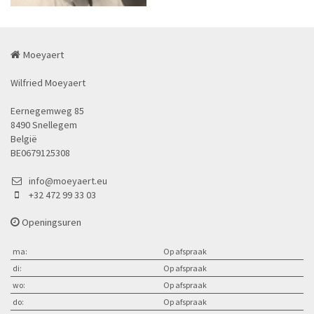
Moeyaert
Wilfried Moeyaert
Eernegemweg 85
8490 Snellegem
België
BE0679125308
info@moeyaert.eu
+32 472 99 33 03
Openingsuren
ma:
Op afspraak
di:
Op afspraak
wo:
Op afspraak
do:
Op afspraak