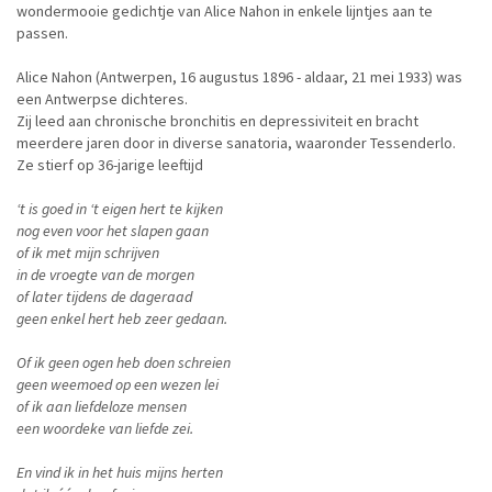
wondermooie gedichtje van Alice Nahon in enkele lijntjes aan te
passen.
Alice Nahon (Antwerpen, 16 augustus 1896 - aldaar, 21 mei 1933) was
een Antwerpse dichteres.
Zij leed aan chronische bronchitis en depressiviteit en bracht
meerdere jaren door in diverse sanatoria, waaronder Tessenderlo.
Ze stierf op 36-jarige leeftijd
‘t is goed in ‘t eigen hert te kijken
nog even voor het slapen gaan
of ik met mijn schrijven
in de vroegte van de morgen
of later tijdens de dageraad
geen enkel hert heb zeer gedaan.
Of ik geen ogen heb doen schreien
geen weemoed op een wezen lei
of ik aan liefdeloze mensen
een woordeke van liefde zei.
En vind ik in het huis mijns herten