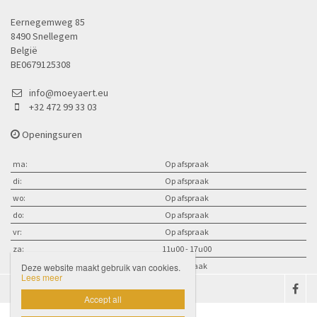
Eernegemweg 85
8490 Snellegem
België
BE0679125308
info@moeyaert.eu
+32 472 99 33 03
Openingsuren
ma:
Op afspraak
di:
Op afspraak
wo:
Op afspraak
do:
Op afspraak
vr:
Op afspraak
za:
11u00 - 17u00
zo:
op afspraak
Deze website maakt gebruik van cookies.
Lees meer

Accept all