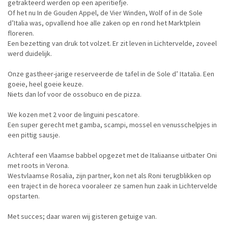
getrakteerd werden op een aperitiefje.
Of het nu In de Gouden Appel, de Vier Winden, Wolf of in de Sole
d’Italia was, opvallend hoe alle zaken op en rond het Marktplein
floreren.
Een bezetting van druk tot volzet. Er zit leven in Lichtervelde, zoveel
werd duidelijk.
Onze gastheer-jarige reserveerde de tafel in de Sole d’ Itatalia. Een
goeie, heel goeie keuze.
Niets dan lof voor de ossobuco en de pizza.
We kozen met 2 voor de linguini pescatore.
Een super gerecht met gamba, scampi, mossel en venusschelpjes in
een pittig sausje.
Achteraf een Vlaamse babbel opgezet met de Italiaanse uitbater Oni
met roots in Verona.
Westvlaamse Rosalia, zijn partner, kon net als Roni terugblikken op
een traject in de horeca vooraleer ze samen hun zaak in Lichtervelde
opstarten.
Met succes; daar waren wij gisteren getuige van.