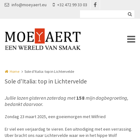
Overslaan en naar de inhoud gaan
info@moeyaert.eu
+32 472 99 33 03
Home
Sole d'Italia: top in Lichtervelde
Sole d'Italia: top in Lichtervelde
Jullie lazen gisteren zaterdag met
158
mijn dagbegroeting,
bedankt daarvoor.
Zondag 23 maart 2025, een goeiemorgen met Wilfried
Er viel een verjaardag te vieren. Een uitnodiging met een verrassing.
Uber bracht ons naar Lichtervelde waar we in het hippe Wolf