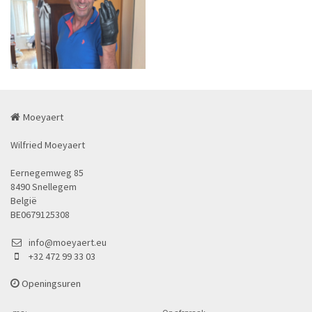
Moeyaert
Wilfried Moeyaert
Eernegemweg 85
8490 Snellegem
België
BE0679125308
info@moeyaert.eu
+32 472 99 33 03
Openingsuren