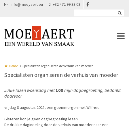
Overslaan en naar de inhoud gaan
info@moeyaert.eu
+32 472 99 33 03
Home
Specialisten organiseren de verhuis van moeder
Specialisten organiseren de verhuis van moeder
Jullie lazen woensdag met
109
mijn dagbegroeting, bedankt
daarvoor
vrijdag 8 augustus 2025, een goeiemorgen met Wilfried
Gisteren kon je geen dagbegroeting lezen.
De drukke dagindeling door de verhuis van moeder naar een