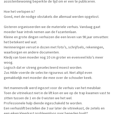
assistentiewoning beperkte de tijd om er een te publiceren.
Hoe het verlopen is?
Goed, met de nodige obstakels die allemaal werden opgelost.
Gisteren organiseerden we de materiele verhuis. Vandaag gaat
moeder haar intrek nemen aan de Fazantenlaan.
Kleine en grote dingen verhuizen die een leven van 98 jaar omvatten:
het betekent wel wat.
Herinneringen vervat in dozen met foto’s, schrijfsels, rekeningen,
waarborgen en andere documenten.
Kledij van toen moeder nog 10 cm groter en evenveel kilo’s meer
woog.
Logisch dat er streng geselecteerd moest worden.
Zus Hilde voerde de selectie rigoureus uit. Niet altijd even
gemakkelijk met moeder die mee over de schouder keek.
Het mannenvolk werd ingezet voor de verhuis van het meubilair.
Toen de vitrinekast niet in de lift kon en we op de trap kwamen vast te
zitten tussen de 1 en de 0 wisten we het wel.
Professionele hulp diende ingeschakeld te worden.
Een verhuislift bestellen die 3 uur later de vitrinekast, de zetels en
een eiken kleerkast probleemloos naar beneden haalt?