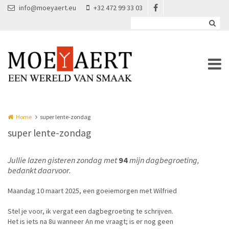
Overslaan en naar de inhoud gaan
info@moeyaert.eu
+32 472 99 33 03
Home
super lente-zondag
super lente-zondag
Jullie lazen gisteren zondag met
94
mijn dagbegroeting,
bedankt daarvoor.
Maandag 10 maart 2025, een goeiemorgen met Wilfried
Stel je voor, ik vergat een dagbegroeting te schrijven.
Het is iets na 8u wanneer An me vraagt; is er nog geen