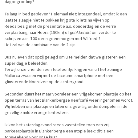
dagbegroeting?
Te lang in bed gebleven? Helemaal niet; integendeel, omdat ik een
laatste slaapje niet te pakken krijg sta ik iets na vijven op.
Reeds bezig met de presentatie a.s. donderdag en de verre
verplaatsing naar Heers (190km) of
getikketakt
om verder te
schrijven aan ‘100 x een goeiemorgen met Wilfried’?
Het zal wel de combinatie van de 2 zijn.
Dus nu even dat opzij gelegd om u te melden dat we gisteren een
super dagje beleefden.
Terwijl onze vrienden een telefoontje krijgen vanuit het zonnige
Mallorca zwaaien wij met de facetime smartphone met een
glinsterende Noordzee op de achtergrond.
Seconden duurt het maar vooraleer een vrijgekomen plaatsje op het
open terras van het Blankenbergse Reefcafé weer ingenomen wordt.
Wij hebben ons plaatsje en laten ons gewillig onderdompelen in de
gezellige milde vroege lentesfeer.
Ik kon het zaterdagavond reeds vaststellen toen een vrij
parkeerplaatsje in Blankenberge een utopie leek: dit is een
topweekend voor onze kust.