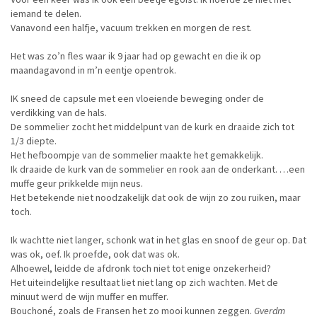
iemand te delen.
Vanavond een halfje, vacuum trekken en morgen de rest.
Het was zo’n fles waar ik 9 jaar had op gewacht en die ik op
maandagavond in m’n eentje opentrok.
IK sneed de capsule met een vloeiende beweging onder de
verdikking van de hals.
De sommelier zocht het middelpunt van de kurk en draaide zich tot
1/3 diepte.
Het hefboompje van de sommelier maakte het gemakkelijk.
Ik draaide de kurk van de sommelier en rook aan de onderkant. …een
muffe geur prikkelde mijn neus.
Het betekende niet noodzakelijk dat ook de wijn zo zou ruiken, maar
toch.
Ik wachtte niet langer, schonk wat in het glas en snoof de geur op. Dat
was ok, oef. Ik proefde, ook dat was ok.
Alhoewel, leidde de afdronk toch niet tot enige onzekerheid?
Het uiteindelijke resultaat liet niet lang op zich wachten. Met de
minuut werd de wijn muffer en muffer.
Bouchoné, zoals de Fransen het zo mooi kunnen zeggen.
Gverdm