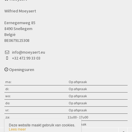
Wilfried Moeyaert
Eernegemweg 85
8490 Snellegem
België
BE0679125308
info@moeyaert.eu
+32 472 99 33 03
Openingsuren
ma:
Op afspraak
di:
Op afspraak
wo:
Op afspraak
do:
Op afspraak
vr:
Op afspraak
za:
11u00 - 17u00
zo:
op afspraak
Deze website maakt gebruik van cookies.
Lees meer