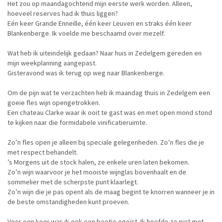
Het zou op maandagochtend mijn eerste werk worden. Alleen,
hoeveel reserves had ik thuis liggen?
Eén keer Grande Enneille, één keer Leuven en straks één keer
Blankenberge. Ik voelde me beschaamd over mezelf.
Wat heb ik uiteindelijk gedaan? Naar huis in Zedelgem gereden en
mijn weekplanning aangepast.
Gisteravond was ik terug op weg naar Blankenberge.
Om de pijn wat te verzachten heb ik maandag thuis in Zedelgem een
goeie fles wijn opengetrokken.
Een chateau Clarke waar ik ooit te gast was en met open mond stond
te kijken naar die formidabele vinificatieruimte.
Zo’n fles open je alleen bij speciale gelegenheden. Zo’n fles die je
met respect behandelt.
’s Morgens uit de stock halen, ze enkele uren laten bekomen.
Zo’n wijn waarvoor je het mooiste wijnglas bovenhaalt en de
sommelier met de scherpste punt klaarlegt.
Zo’n wijn die je pas opent als de maag begint te knorren wanneer je in
de beste omstandigheden kunt proeven.
Voor een keer was ik ook een beetje egoïst. Ik hoefde ze niet met