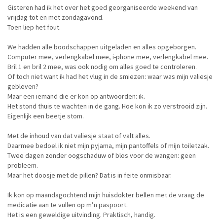
Gisteren had ik het over het goed georganiseerde weekend van
vrijdag tot en met zondagavond.
Toen liep het fout.
We hadden alle boodschappen uitgeladen en alles opgeborgen.
Computer mee, verlengkabel mee, i-phone mee, verlengkabel mee.
Bril 1 en bril 2 mee, was ook nodig om alles goed te controleren.
Of toch niet want ik had het vlug in de smiezen: waar was mijn valiesje
gebleven?
Maar een iemand die er kon op antwoorden: ik.
Het stond thuis te wachten in de gang. Hoe kon ik zo verstrooid zijn.
Eigenlijk een beetje stom.
Met de inhoud van dat valiesje staat of valt alles.
Daarmee bedoel ik niet mijn pyjama, mijn pantoffels of mijn toiletzak.
Twee dagen zonder oogschaduw of blos voor de wangen: geen
probleem.
Maar het doosje met de pillen? Dat is in feite onmisbaar.
Ik kon op maandagochtend mijn huisdokter bellen met de vraag de
medicatie aan te vullen op m’n paspoort.
Het is een geweldige uitvinding. Praktisch, handig.