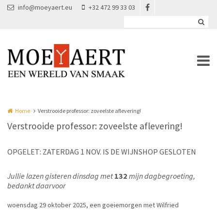
Overslaan en naar de inhoud gaan
info@moeyaert.eu
+32 472 99 33 03
Home
Verstrooide professor: zoveelste aflevering!
Verstrooide professor: zoveelste aflevering!
OPGELET: ZATERDAG 1 NOV. IS DE WIJNSHOP GESLOTEN
Jullie lazen gisteren dinsdag met
132
mijn dagbegroeting,
bedankt daarvoor
woensdag 29 oktober 2025, een goeiemorgen met Wilfried