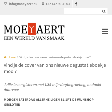
Overslaan en naar de inhoud gaan
info@moeyaert.eu
+32 472 99 33 03
Home
Vind je de cover van ons nieuwe degustatieboekje mooi?
Vind je de cover van ons nieuwe degustatieboekje
mooi?
Jullie lazen gisteren met
128
mijn dagbegroeting, bedankt
daarvoor
MORGEN ZATERDAG ALLERHEILIGEN BLIJFT DE WIJNSHOP
GESLOTEN