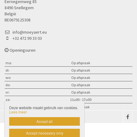
Eernegemweg 85
8490 Snellegem
België
BE0679125308
info@moeyaert.eu
+32 472 99 33 03
Openingsuren
ma:
Op afspraak
di:
Op afspraak
wo:
Op afspraak
do:
Op afspraak
vr:
Op afspraak
za:
11u00 - 17u00
zo:
op afspraak
Deze website maakt gebruik van cookies.
Lees meer

Accept all
Accept necessary only
Website door Livalos