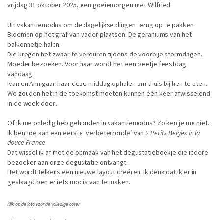
vrijdag 31 oktober 2025, een goeiemorgen met Wilfried
Uit vakantiemodus om de dagelijkse dingen terug op te pakken.
Bloemen op het graf van vader plaatsen. De geraniums van het
balkonnetje halen.
Die kregen het zwaar te verduren tijdens de voorbije stormdagen.
Moeder bezoeken. Voor haar wordt het een beetje feestdag
vandaag.
Ivan en Ann gaan haar deze middag ophalen om thuis bij hen te eten.
We zouden het in de toekomst moeten kunnen één keer afwisselend
in de week doen.
Of ik me onledig heb gehouden in vakantiemodus? Zo ken je me niet.
Ik ben toe aan een eerste ‘verbeterronde’ van
2 Petits Belges in la
douce France
.
Dat wissel ik af met de opmaak van het degustatieboekje die iedere
bezoeker aan onze degustatie ontvangt.
Het wordt telkens een nieuwe layout creëren. Ik denk dat ik er in
geslaagd ben er iets moois van te maken.
Klik op de foto voor de volledige cover