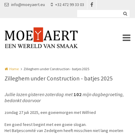
Overslaan en naar de inhoud gaan
info@moeyaert.eu
+32 472 99 33 03
Home
Zilleghem under Construction - batjes 2025
Zilleghem under Construction - batjes 2025
Jullie lazen gisteren zaterdag met
102
mijn dagbegroeting,
bedankt daarvoor
zondag 27 juli 2025, een goeiemorgen met Wilfried
Een goed feest begint met een goeie slogan.
Het Batjescomité van Zedelgem heeft misschien niet lang moeten