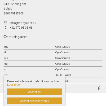
8490 Snellegem
België
BE0679125308
info@moeyaert.eu
+32 472 99 33 03
Openingsuren
ma:
Op afspraak
di:
Op afspraak
wo:
Op afspraak
do:
Op afspraak
vr:
Op afspraak
za:
11u00 - 17u00
zo:
op afspraak
Deze website maakt gebruik van cookies.
Lees meer

Accept all
Accept necessary only
Website door Livalos